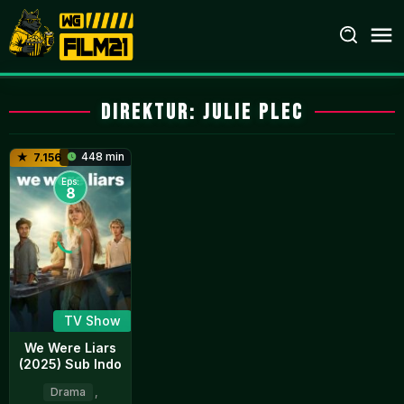
Loncat
ke
konten
Direktur:
Julie Plec
448 min
7.156
Eps:
8
TV Show
We Were Liars
(2025) Sub Indo
Drama
,