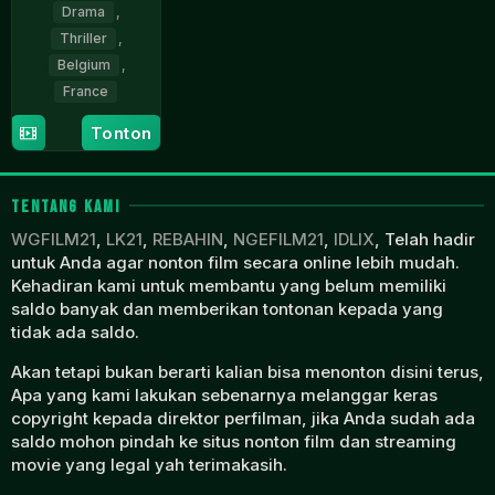
Drama
,
Thriller
,
Belgium
,
France
22
Julien
Tonton
Aug
Leclercq
2018
TENTANG KAMI
WGFILM21
,
LK21
,
REBAHIN
,
NGEFILM21
,
IDLIX
, Telah hadir
untuk Anda agar nonton film secara online lebih mudah.
Kehadiran kami untuk membantu yang belum memiliki
saldo banyak dan memberikan tontonan kepada yang
tidak ada saldo.
Akan tetapi bukan berarti kalian bisa menonton disini terus,
Apa yang kami lakukan sebenarnya melanggar keras
copyright kepada direktor perfilman, jika Anda sudah ada
saldo mohon pindah ke situs nonton film dan streaming
movie yang legal yah terimakasih.