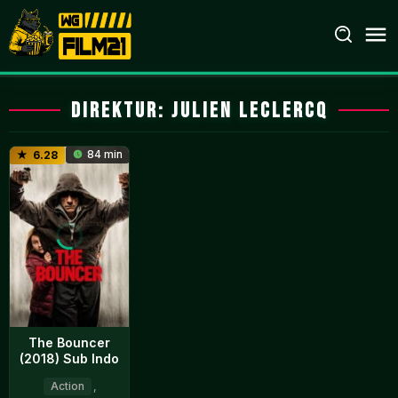
Loncat
ke
konten
Direktur:
Julien Leclercq
84 min
6.28
The Bouncer
(2018) Sub Indo
Action
,