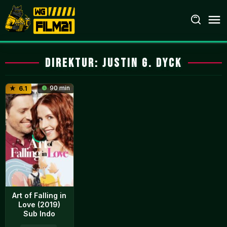
Loncat
ke
konten
Direktur:
Justin G. Dyck
90 min
6.1
Art of Falling in
Love (2019)
Sub Indo