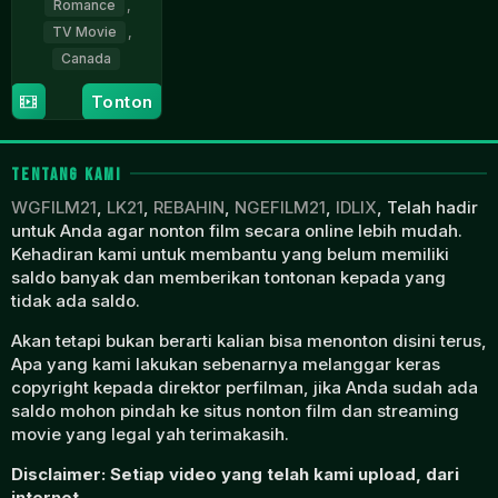
Romance
,
TV Movie
,
Canada
10
Justin
Tonton
Aug
G.
2019
Dyck
TENTANG KAMI
WGFILM21
,
LK21
,
REBAHIN
,
NGEFILM21
,
IDLIX
, Telah hadir
untuk Anda agar nonton film secara online lebih mudah.
Kehadiran kami untuk membantu yang belum memiliki
saldo banyak dan memberikan tontonan kepada yang
tidak ada saldo.
Akan tetapi bukan berarti kalian bisa menonton disini terus,
Apa yang kami lakukan sebenarnya melanggar keras
copyright kepada direktor perfilman, jika Anda sudah ada
saldo mohon pindah ke situs nonton film dan streaming
movie yang legal yah terimakasih.
Disclaimer: Setiap video yang telah kami upload, dari
internet.