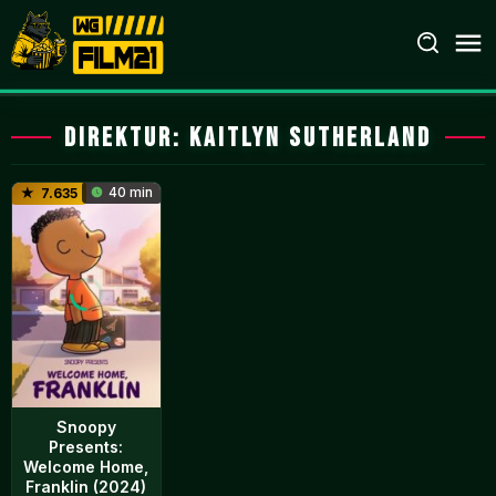
Loncat
ke
konten
Direktur:
Kaitlyn Sutherland
40 min
7.635
Snoopy
Presents:
Welcome Home,
Franklin (2024)