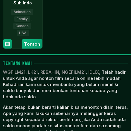
Sub Indo
Animation
,
Family
,
Canada
,
USA
Tonton
15
Kaitlyn
Feb
Sutherland
2024
TENTANG KAMI
WGFILM21
,
LK21
,
REBAHIN
,
NGEFILM21
,
IDLIX
, Telah hadir
untuk Anda agar nonton film secara online lebih mudah.
Kehadiran kami untuk membantu yang belum memiliki
saldo banyak dan memberikan tontonan kepada yang
tidak ada saldo.
Akan tetapi bukan berarti kalian bisa menonton disini terus,
Apa yang kami lakukan sebenarnya melanggar keras
copyright kepada direktor perfilman, jika Anda sudah ada
saldo mohon pindah ke situs nonton film dan streaming