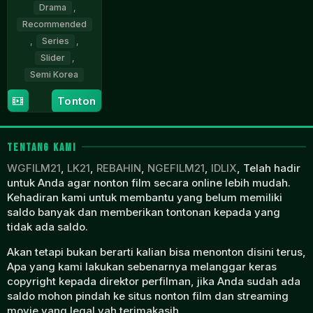
Drama
,
Recommended
,
Series
,
Slider
,
Semi Korea
Tonton
15
Kim
Apr
Dae-
2023
jin
TENTANG KAMI
WGFILM21
,
LK21
,
REBAHIN
,
NGEFILM21
,
IDLIX
, Telah hadir
untuk Anda agar nonton film secara online lebih mudah.
Kehadiran kami untuk membantu yang belum memiliki
saldo banyak dan memberikan tontonan kepada yang
tidak ada saldo.
Akan tetapi bukan berarti kalian bisa menonton disini terus,
Apa yang kami lakukan sebenarnya melanggar keras
copyright kepada direktor perfilman, jika Anda sudah ada
saldo mohon pindah ke situs nonton film dan streaming
movie yang legal yah terimakasih.