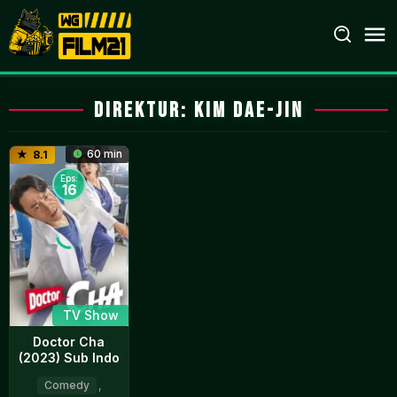
Loncat
ke
konten
Direktur:
Kim Dae-jin
60 min
8.1
Eps:
16
TV Show
Doctor Cha
(2023) Sub Indo
Comedy
,