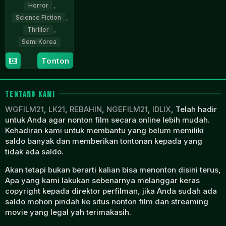
Horror
,
Science Fiction
,
Thriller
,
Semi Korea
11
Kim
Tonton
Jul
Tae-
2024
gon
TENTANG KAMI
WGFILM21
,
LK21
,
REBAHIN
,
NGEFILM21
,
IDLIX
, Telah hadir
untuk Anda agar nonton film secara online lebih mudah.
Kehadiran kami untuk membantu yang belum memiliki
saldo banyak dan memberikan tontonan kepada yang
tidak ada saldo.
Akan tetapi bukan berarti kalian bisa menonton disini terus,
Apa yang kami lakukan sebenarnya melanggar keras
copyright kepada direktor perfilman, jika Anda sudah ada
saldo mohon pindah ke situs nonton film dan streaming
movie yang legal yah terimakasih.