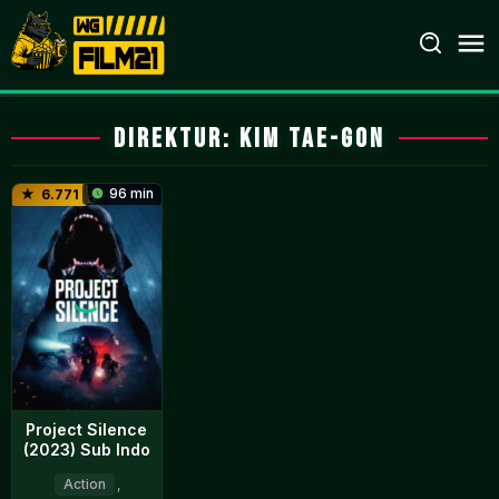
Loncat
ke
konten
Direktur:
Kim Tae-gon
96 min
6.771
Project Silence
(2023) Sub Indo
Action
,