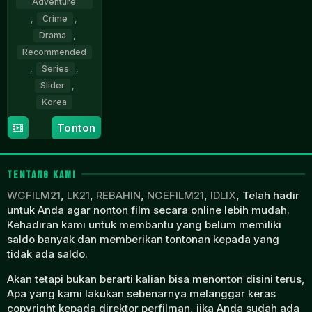
Adventure
,
Crime
,
Drama
,
Recommended
,
Series
,
Slider
,
Korea
Tonton
25
Kwon
Jul
Oh-
2025
seung
TENTANG KAMI
WGFILM21
,
LK21
,
REBAHIN
,
NGEFILM21
,
IDLIX
, Telah hadir
untuk Anda agar nonton film secara online lebih mudah.
Kehadiran kami untuk membantu yang belum memiliki
saldo banyak dan memberikan tontonan kepada yang
tidak ada saldo.
Akan tetapi bukan berarti kalian bisa menonton disini terus,
Apa yang kami lakukan sebenarnya melanggar keras
copyright kepada direktor perfilman, jika Anda sudah ada