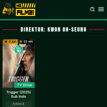
Loncat
ke
konten
Direktur:
Kwon Oh-seung
55 min
7.431
Eps:
10
TV Show
Trigger (2025)
Sub Indo
Action &