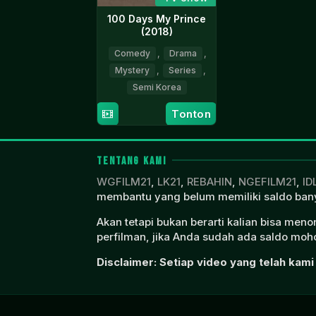
100 Days My Prince
(2018)
Comedy
,
Drama
,
Mystery
,
Series
,
Semi Korea
10
Lee
Tonton
Sep
Jong-
2018
jae
TENTANG KAMI
WGFILM21
,
LK21
,
REBAHIN
,
NGEFILM21
,
ID
membantu yang belum memiliki saldo bany
Akan tetapi bukan berarti kalian bisa men
perfilman, jika Anda sudah ada saldo moho
Disclaimer: Setiap video yang telah kami 