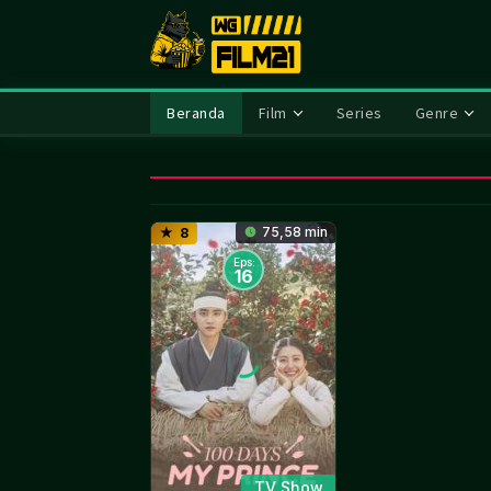
Loncat
ke
konten
Beranda
Film
Series
Genre
75,58 min
8
Eps:
16
TV Show