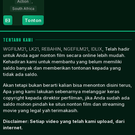
Action
,
South Africa
28
Mandla
Tonton
Mar
Dube
2024
TENTANG KAMI
WGFILM21
,
LK21
,
REBAHIN
,
NGEFILM21
,
IDLIX
, Telah hadir
untuk Anda agar nonton film secara online lebih mudah.
Kehadiran kami untuk membantu yang belum memiliki
saldo banyak dan memberikan tontonan kepada yang
tidak ada saldo.
Akan tetapi bukan berarti kalian bisa menonton disini terus,
Apa yang kami lakukan sebenarnya melanggar keras
copyright kepada direktor perfilman, jika Anda sudah ada
saldo mohon pindah ke situs nonton film dan streaming
movie yang legal yah terimakasih.
Disclaimer: Setiap video yang telah kami upload, dari
internet.