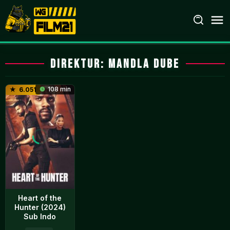
Loncat
ke
konten
Direktur:
Mandla Dube
108 min
6.051
Heart of the
Hunter (2024)
Sub Indo