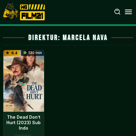
Loncat
ke
konten
Direktur:
Marcela Nava
130 min
6.4
The Dead Don’t
Hurt (2023) Sub
Indo