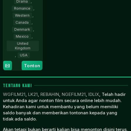
Drama
,
Romance
,
Western
,
Canada
,
Denmark
,
Mexico
,
United
Kingdom
,
USA
Tonton
1
Marcela
May
Nava
2024
TENTANG KAMI
WGFILM21
,
LK21
,
REBAHIN
,
NGEFILM21
,
IDLIX
, Telah hadir
untuk Anda agar nonton film secara online lebih mudah.
Kehadiran kami untuk membantu yang belum memiliki
saldo banyak dan memberikan tontonan kepada yang
tidak ada saldo.
Akan tetapi bukan berarti kalian bisa menonton disini terus,