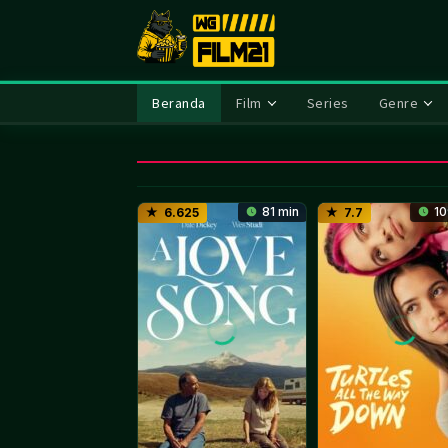
Loncat
ke
konten
Beranda
Film
Series
Genre
81 min
10
6.625
7.7