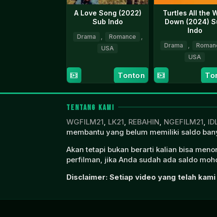
A Love Song (2022)
Turtles All the 
Sub Indo
Down (2024) S
Indo
Drama
,
Romance
,
Drama
,
Roman
USA
USA
29
Mary
27
Mary
Tonton
To
Jul
Kerrigan
Apr
Kerri
2022
2024
TENTANG KAMI
WGFILM21
,
LK21
,
REBAHIN
,
NGEFILM21
,
ID
membantu yang belum memiliki saldo bany
Akan tetapi bukan berarti kalian bisa men
perfilman, jika Anda sudah ada saldo moho
Disclaimer: Setiap video yang telah kami 