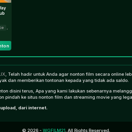
Way
ub
ce
,
nton
gan
LIX
, Telah hadir untuk Anda agar nonton film secara online l
ak dan memberikan tontonan kepada yang tidak ada saldo.
onton disini terus, Apa yang kami lakukan sebenarnya melangg
n pindah ke situs nonton film dan streaming movie yang lega
upload, dari internet.
© 2026 -
WGFILM21
. All Rights Reserved.