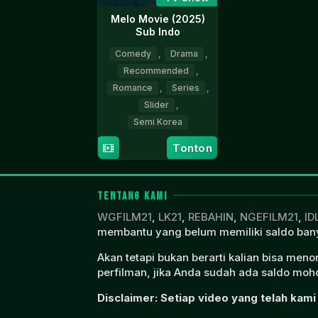
Melo Movie (2025)
Sub Indo
Comedy
,
Drama
,
Recommended
,
Romance
,
Series
,
Slider
,
Semi Korea
Tonton
14
Oh
Feb
Choong-
2025
hwan
TENTANG KAMI
WGFILM21
,
LK21
,
REBAHIN
,
NGEFILM21
,
ID
membantu yang belum memiliki saldo bany
Akan tetapi bukan berarti kalian bisa men
perfilman, jika Anda sudah ada saldo moho
Disclaimer: Setiap video yang telah kami 