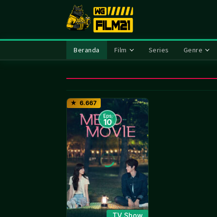
Loncat
ke
konten
Beranda
Film
Series
Genre
6.667
Eps:
10
TV Show