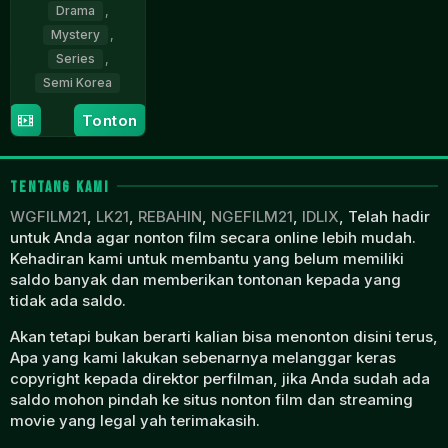
Drama
,
Mystery
,
Series
,
Semi Korea
10
Park
Tonton
Aug
Shin-
2023
woo
TENTANG KAMI
WGFILM21
,
LK21
,
REBAHIN
,
NGEFILM21
,
IDLIX
, Telah hadir
untuk Anda agar nonton film secara online lebih mudah.
Kehadiran kami untuk membantu yang belum memiliki
saldo banyak dan memberikan tontonan kepada yang
tidak ada saldo.
Akan tetapi bukan berarti kalian bisa menonton disini terus,
Apa yang kami lakukan sebenarnya melanggar keras
copyright kepada direktor perfilman, jika Anda sudah ada
saldo mohon pindah ke situs nonton film dan streaming
movie yang legal yah terimakasih.