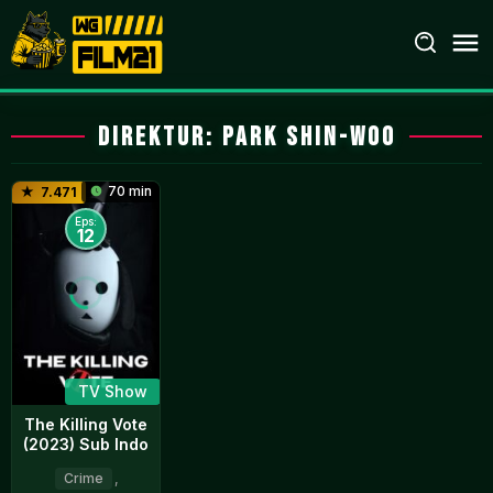
Loncat
ke
konten
Direktur:
Park Shin-woo
70 min
7.471
Eps:
12
TV Show
The Killing Vote
(2023) Sub Indo
Crime
,