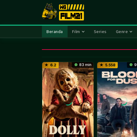
Loncat
ke
konten
Beranda
Film
Series
Genre
83 min
9
6.2
5.558