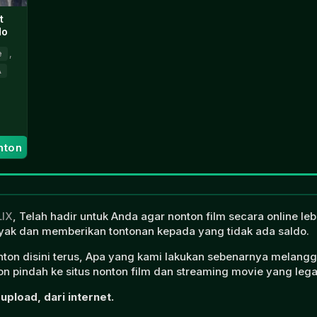
t
do
e
,
A
hurst
nton
LIX
, Telah hadir untuk Anda agar nonton film secara online l
ak dan memberikan tontonan kepada yang tidak ada saldo.
onton disini terus, Apa yang kami lakukan sebenarnya melangg
n pindah ke situs nonton film dan streaming movie yang lega
upload, dari internet.