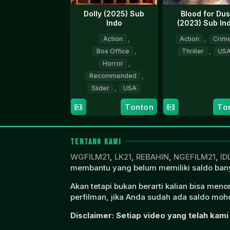
Dolly (2025) Sub
Blood for Dus
Indo
(2023) Sub In
Action
,
Action
,
Crim
Box Office
,
Thriller
,
US
Horror
,
19
Rod
Recommended
,
Apr
Black
Slider
,
USA
2024
Tonton
To
6
Rod
Mar
Blackhurst
2026
TENTANG KAMI
WGFILM21
,
LK21
,
REBAHIN
,
NGEFILM21
,
ID
membantu yang belum memiliki saldo bany
Akan tetapi bukan berarti kalian bisa men
perfilman, jika Anda sudah ada saldo moho
Disclaimer: Setiap video yang telah kami 