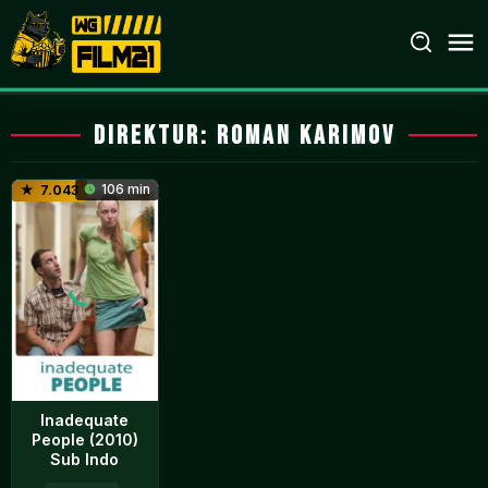
Loncat
ke
konten
Direktur:
Roman Karimov
106 min
7.043
Inadequate
People (2010)
Sub Indo