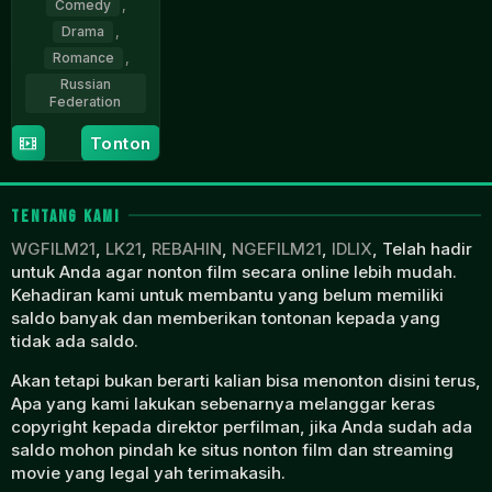
Comedy
,
Drama
,
Romance
,
Russian
Federation
12
Roman
Tonton
Dec
Karimov
2010
TENTANG KAMI
WGFILM21
,
LK21
,
REBAHIN
,
NGEFILM21
,
IDLIX
, Telah hadir
untuk Anda agar nonton film secara online lebih mudah.
Kehadiran kami untuk membantu yang belum memiliki
saldo banyak dan memberikan tontonan kepada yang
tidak ada saldo.
Akan tetapi bukan berarti kalian bisa menonton disini terus,
Apa yang kami lakukan sebenarnya melanggar keras
copyright kepada direktor perfilman, jika Anda sudah ada
saldo mohon pindah ke situs nonton film dan streaming
movie yang legal yah terimakasih.