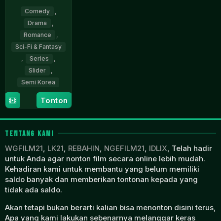
Comedy
,
Drama
,
Romance
,
Sci-Fi & Fantasy
,
Series
,
Slider
,
Semi Korea
Tonton
1
Shin
Jan
Yoo-
2024
dam
TENTANG KAMI
WGFILM21
,
LK21
,
REBAHIN
,
NGEFILM21
,
IDLIX
, Telah hadir
untuk Anda agar nonton film secara online lebih mudah.
Kehadiran kami untuk membantu yang belum memiliki
saldo banyak dan memberikan tontonan kepada yang
tidak ada saldo.
Akan tetapi bukan berarti kalian bisa menonton disini terus,
Apa yang kami lakukan sebenarnya melanggar keras