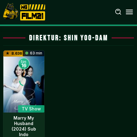
Loncat
ke
konten
Direktur:
Shin Yoo-dam
63 min
8.636
Eps:
16
TV Show
Marry My
Husband
(2024) Sub
Indo