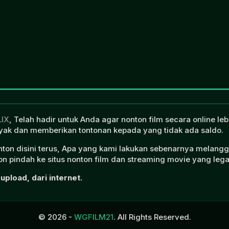
LIX
, Telah hadir untuk Anda agar nonton film secara online l
ak dan memberikan tontonan kepada yang tidak ada saldo.
onton disini terus, Apa yang kami lakukan sebenarnya melangg
n pindah ke situs nonton film dan streaming movie yang lega
upload, dari internet.
© 2026 -
WGFILM21
. All Rights Reserved.