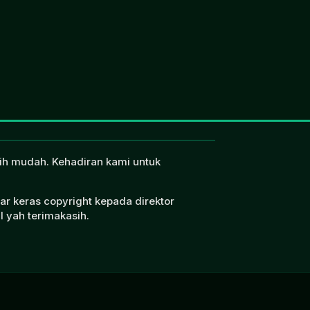
ebih mudah. Kehadiran kami untuk
ar keras copyright kepada direktor
l yah terimakasih.