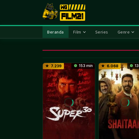
Loncat
ke
konten
Beranda
Film
Series
Genre
153 min
13
7.239
6.068