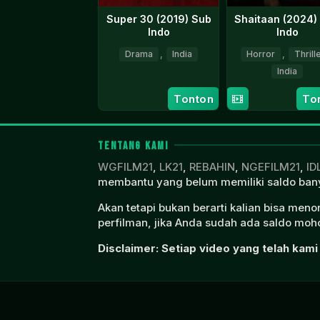
Super 30 (2019) Sub
Shaitaan (2024)
Indo
Indo
Drama
,
India
Horror
,
Thrill
India
12
Vikas
Jul
Bahl
8
Vikas
Tonton
To
2019
Mar
Bahl
2024
TENTANG KAMI
WGFILM21
,
LK21
,
REBAHIN
,
NGEFILM21
,
ID
membantu yang belum memiliki saldo bany
Akan tetapi bukan berarti kalian bisa men
perfilman, jika Anda sudah ada saldo moho
Disclaimer: Setiap video yang telah kami 