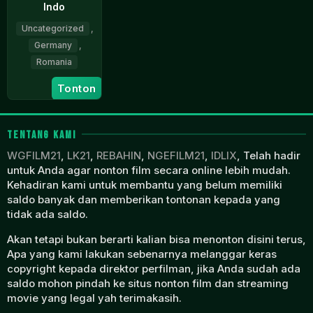
Indo
Uncategorized
,
Germany
,
Romania
11
Xandra
Tonton
Aug
Popescu
2024
TENTANG KAMI
WGFILM21
,
LK21
,
REBAHIN
,
NGEFILM21
,
IDLIX
, Telah hadir
untuk Anda agar nonton film secara online lebih mudah.
Kehadiran kami untuk membantu yang belum memiliki
saldo banyak dan memberikan tontonan kepada yang
tidak ada saldo.
Akan tetapi bukan berarti kalian bisa menonton disini terus,
Apa yang kami lakukan sebenarnya melanggar keras
copyright kepada direktor perfilman, jika Anda sudah ada
saldo mohon pindah ke situs nonton film dan streaming
movie yang legal yah terimakasih.