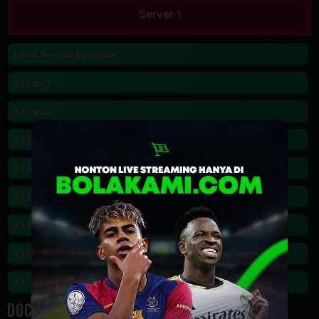
Server 1
Lihat Semua Episode
S1 Eps1
S1 Eps2
S1 Eps3
S1 Eps4
S1 Eps5
S1 Eps6
S1 Eps11
S1 Eps12
Doctor on the Edge Season 1 Episode 11