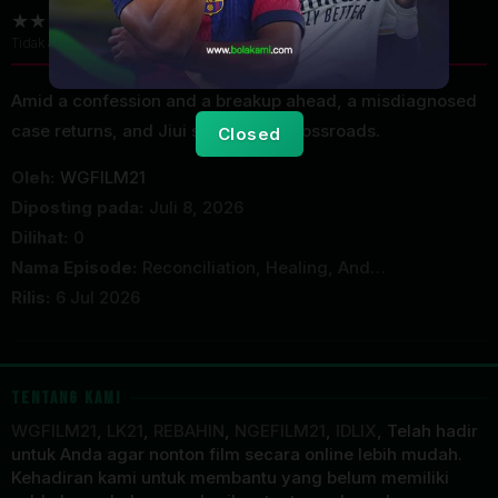
Tidak ada voting
Amid a confession and a breakup ahead, a misdiagnosed
case returns, and Jiui stands at a crossroads.
Closed
Oleh:
WGFILM21
Diposting pada:
Juli 8, 2026
Dilihat:
0
Nama Episode:
Reconciliation, Healing, And…
Rilis:
6 Jul 2026
TENTANG KAMI
WGFILM21
,
LK21
,
REBAHIN
,
NGEFILM21
,
IDLIX
, Telah hadir
untuk Anda agar nonton film secara online lebih mudah.
Kehadiran kami untuk membantu yang belum memiliki