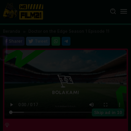
Loncat
ke
konten
Beranda
Doctor on the Edge Season 1 Episode 11
Sharer
Tweet
Skip ad in
10