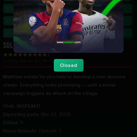
S1 Eps10
S1 Eps11
S1 Eps12
Sold Out on You Season 1 Episode 11
2
voting, rata-rata
10.0
dari 10
Closed
Matthew enlists Ye-jin’s help to develop a new skincare
cream. Everything looks promising — until a smear
campaign triggers an attack on the village.
Oleh:
WGFILM21
Diposting pada:
Mei 30, 2026
Dilihat:
0
Nama Episode:
Episode 11