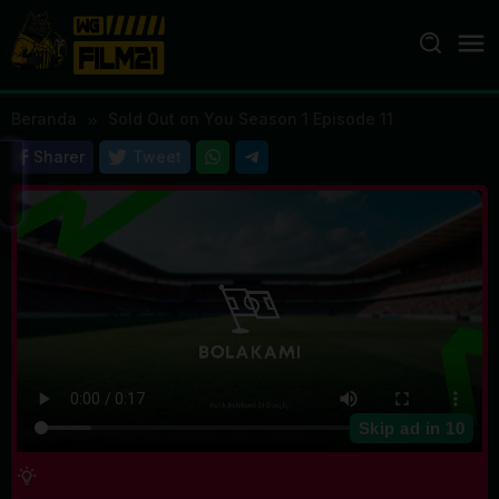
Loncat
ke
konten
Beranda
Sold Out on You Season 1 Episode 11
Sharer
Tweet
Skip ad in
10