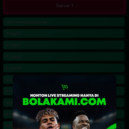
Server 1
Lihat Semua Episode
S1 Eps1
S1 Eps2
S1 Eps3
S1 Eps4
S1 Eps5
S1 Eps6
S1 Eps7
S1 Eps8
S1 Eps9