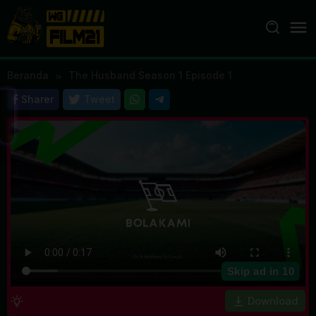
Loncat
ke
konten
Beranda
The Husband Season 1 Episode 1
Sharer
Tweet
Skip ad in
10
Download