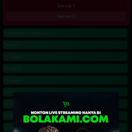
Server 1
Server 2
Lihat Semua Episode
S1 Eps1
S1 Eps2
S1 Eps3
S1 Eps4
S1 Eps5
S1 Eps6
S1 Eps7
S1 Eps8