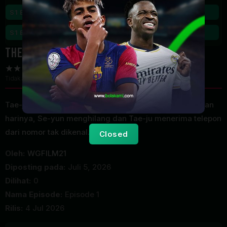
S1 Eps9
S1 Eps10
The Husband Season 1 Episode 1
Tidak ada voting
Tae-ju meminta cerai kepada istrinya, Se-yun. Keesokan
harinya, Se-yun menghilang dan Tae-ju menerima telepon
dari nomor tak dikenal.
Closed
Oleh:
WGFILM21
Diposting pada:
Juli 5, 2026
Dilihat:
0
Nama Episode:
Episode 1
Rilis:
4 Jul 2026