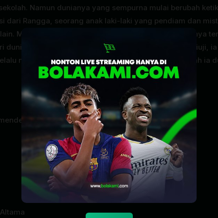
i sekolah. Namun dunianya yang sempurna mulai berubah ketik
si dari Rangga, seorang anak laki-laki yang pendiam dan mist
ain. Merasa kesal namun tertarik, Cinta mendapati dirinya te
 dunianya sendiri. Saat emosi tumbuh dan kesetiaan diuji, ia
elalu mendukungnya atau cinta pertama yang tak pernah ia d
mended
,
Romance
,
Slider
 Altama