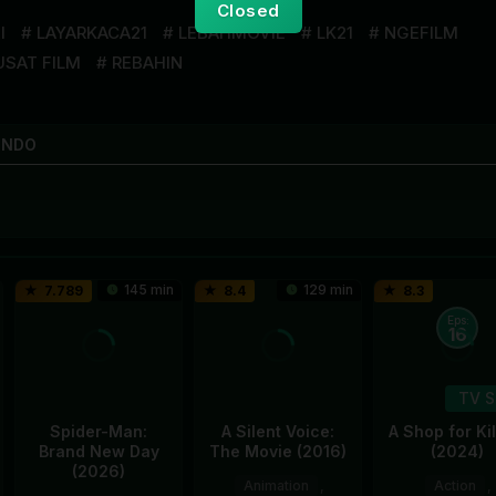
Closed
I
LAYARKACA21
LEBAHMOVIE
LK21
NGEFILM
USAT FILM
REBAHIN
INDO
145 min
129 min
7.789
8.4
8.3
Eps:
16
TV 
Spider-Man:
A Silent Voice:
A Shop for Kil
Brand New Day
The Movie (2016)
(2024)
(2026)
Animation
,
Action
,