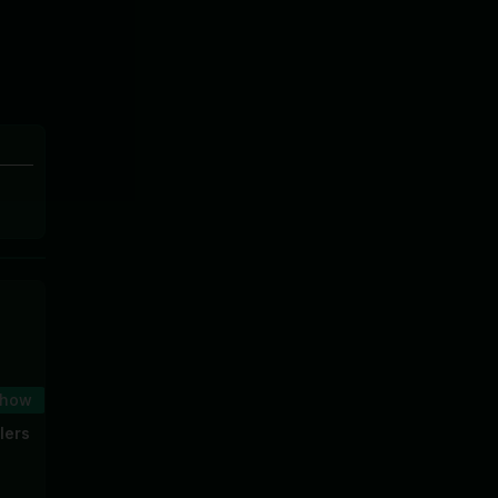
Show
lers