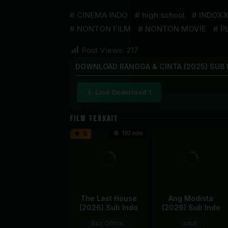
CINEMA INDO
high school
INDOXX
NONTON FILM
NONTON MOVIE
P
Post Views:
217
DOWNLOAD RANGGA & CINTA (2025) SUB 
Link Download 1
FILM TERKAIT
110 min
5
The Last House
Ang Modista
(2026) Sub Indo
(2026) Sub Indo
Box Office
,
adult
,