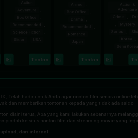
Action
,
Anime
,
Action &
Adventure
Adventure
,
Box Office
,
,
Crime
,
Dr
Box Office
,
Drama
,
,
Mystery
Recommended
,
Recommended
,
Series
,
Sli
Science Fiction
,
Romance
,
Korea
,
Slider
,
USA
Japan
Semi Korea
28
Destin
17
Naoko
17
E.oni
Tonton
Tonton
To
Jul
Daniel
Sep
Yamada
s
Jan
2026
Cretton
2016
202
LIX
, Telah hadir untuk Anda agar nonton film secara online l
ak dan memberikan tontonan kepada yang tidak ada saldo.
onton disini terus, Apa yang kami lakukan sebenarnya melangg
n pindah ke situs nonton film dan streaming movie yang lega
upload, dari internet.