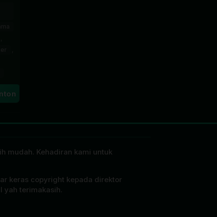
ama
,
der
,
nton
4
ebih mudah. Kehadiran kami untuk
ar keras copyright kepada direktor
l yah terimakasih.