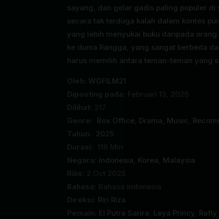
sayang, dan gelar gadis paling populer d
secara tak terduga kalah dalam kontes pui
yang lebih menyukai buku daripada orang l
ke dunia Rangga, yang sangat berbeda dari
harus memilih antara teman-teman yang s
Oleh:
WGFILM21
Diposting pada:
Februari 13, 2026
Dilihat:
217
Genre:
Box Office
,
Drama
,
Music
,
Recom
Tahun:
2025
Durasi:
119 Min
Negara:
Indonesia
,
Korea
,
Malaysia
Rilis:
2 Oct 2025
Bahasa:
Bahasa indonesia
Direksi:
Riri Riza
Pemain:
El Putra Sarira
,
Leya Princy
,
Rafly