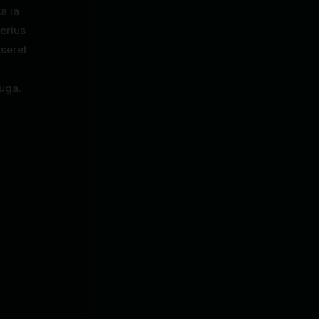
a ia
erius
rseret
uga.