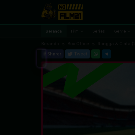
Loncat
ke
konten
Beranda
Film
Series
Genre
Beranda
Box Office
Rangga & Cinta (
Sharer
Tweet