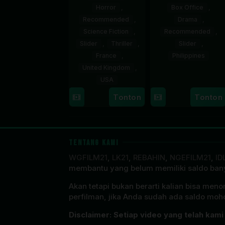
Horror
,
Box Office
,
Recommended
,
Drama
,
Science Fiction
,
Recommended
,
Slider
,
Thriller
,
Slider
,
France
,
Philippines
United Kingdom
,
7
Ronald
USA
Aug
Espinosa
Tonton
Tonton
7
Louis
2026
Batallone
Aug
Leterrier
2026
TENTANG KAMI
WGFILM21
,
LK21
,
REBAHIN
,
NGEFILM21
,
ID
membantu yang belum memiliki saldo bany
Akan tetapi bukan berarti kalian bisa men
perfilman, jika Anda sudah ada saldo moho
Disclaimer: Setiap video yang telah kami 