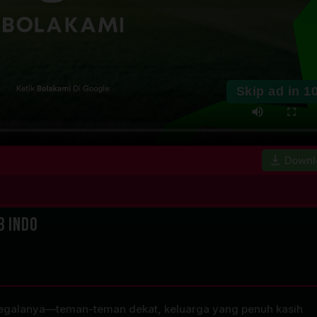
Skip ad in
1
Downl
b Indo
 segalanya—teman-teman dekat, keluarga yang penuh kasih