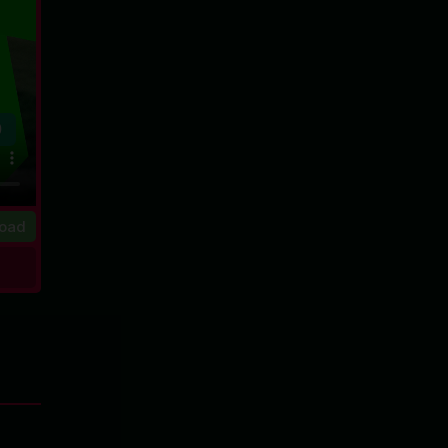
0
oad