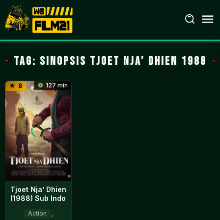
Loncat
ke
konten
Tag:
sinopsis Tjoet Nja’ Dhien 1988
127 min
8
Tjoet Nja’ Dhien
(1988) Sub Indo
Action
,