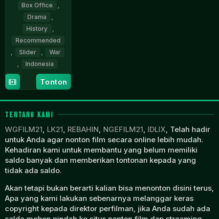
Box Office
,
Drama
,
History
,
Recommended
,
Slider
,
War
,
Indonesia
Tonton
1
Salmon
Oct
Boyke
1988
Roring
TENTANG KAMI
WGFILM21
,
LK21
,
REBAHIN
,
NGEFILM21
,
IDLIX
, Telah hadir
untuk Anda agar nonton film secara online lebih mudah.
Kehadiran kami untuk membantu yang belum memiliki
saldo banyak dan memberikan tontonan kepada yang
tidak ada saldo.
Akan tetapi bukan berarti kalian bisa menonton disini terus,
Apa yang kami lakukan sebenarnya melanggar keras
copyright kepada direktor perfilman, jika Anda sudah ada
saldo mohon pindah ke situs nonton film dan streaming