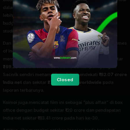
dalam laporan Indian Express dan Koimoi, tetapi tetap
lebih aman ditulis sebagai “dilaporkan” karena data
budget film India tidak selalu diumumkan resmi oleh
studio.
Dari sisi box office, performa film ini tergolong kuat. Times
of India, mengutip data Sacnilk, menyebut film ini
memperoleh sekitar
₹181.93 crore net di India
dan sekitar
₹269.22 crore worldwide
selama 55 hari penayangan.
Sacnilk sendiri menampilkan data mendekati
₹182.07 crore
Closed
India net
dan sekitar
₹270.65 crore worldwide
pada
laporan terbarunya.
Koimoi juga mencatat film ini sebagai “plus affair” di box
office dengan budget sekitar ₹120 crore dan pendapatan
India net sekitar ₹183.41 crore pada hari ke-30.