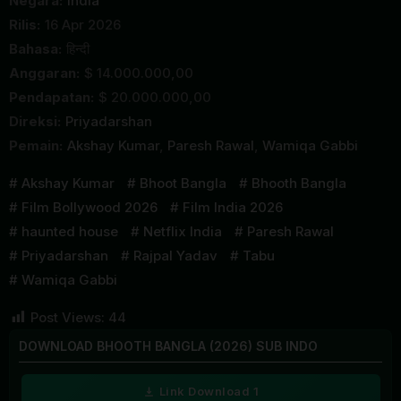
Negara:
India
Rilis:
16 Apr 2026
Bahasa:
हिन्दी
Anggaran:
$ 14.000.000,00
Pendapatan:
$ 20.000.000,00
Direksi:
Priyadarshan
Pemain:
Akshay Kumar
,
Paresh Rawal
,
Wamiqa Gabbi
Akshay Kumar
Bhoot Bangla
Bhooth Bangla
Film Bollywood 2026
Film India 2026
haunted house
Netflix India
Paresh Rawal
Priyadarshan
Rajpal Yadav
Tabu
Wamiqa Gabbi
Post Views:
44
DOWNLOAD BHOOTH BANGLA (2026) SUB INDO
Link Download 1