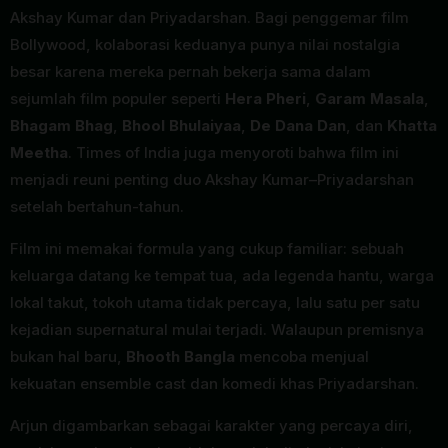
Akshay Kumar dan Priyadarshan. Bagi penggemar film
Bollywood, kolaborasi keduanya punya nilai nostalgia
besar karena mereka pernah bekerja sama dalam
sejumlah film populer seperti
Hera Pheri
,
Garam Masala
,
Bhagam Bhag
,
Bhool Bhulaiyaa
,
De Dana Dan
, dan
Khatta
Meetha
. Times of India juga menyoroti bahwa film ini
menjadi reuni penting duo Akshay Kumar–Priyadarshan
setelah bertahun-tahun.
Film ini memakai formula yang cukup familiar: sebuah
keluarga datang ke tempat tua, ada legenda hantu, warga
lokal takut, tokoh utama tidak percaya, lalu satu per satu
kejadian supernatural mulai terjadi. Walaupun premisnya
bukan hal baru,
Bhooth Bangla
mencoba menjual
kekuatan ensemble cast dan komedi khas Priyadarshan.
Arjun digambarkan sebagai karakter yang percaya diri,