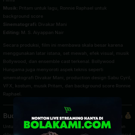
Musik:
Pritam untuk lagu, Ronnie Raphael untuk
background score
Sinematografi:
Divakar Mani
Editing:
M. S. Aiyappan Nair
Secara produksi, film ini membawa skala besar karena
menggunakan latar istana, set mewah, efek visual, musik
Bollywood, dan ensemble cast terkenal. Bollywood
Hungama juga menyoroti aspek teknis seperti
sinematografi Divakar Mani, production design Sabu Cyril,
VFX, kostum, musik Pritam, dan background score Ronnie
Raphael.
Budget dan Box Office Bhooth Bangla
Untuk urusan biaya produksi,
Bhooth Bangla
dilaporkan
dibuat dengan budget sekitar
₹120 crore
. Angka ini muncul