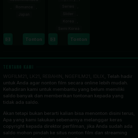
Series
,
,
Romance
,
Slider
,
Japan
Korea
,
17
Naoko
Semi Korea
Sep
Yamada
Tonton
Tonton
17
E.oni
2016
Jan
2024
TENTANG KAMI
WGFILM21
,
LK21
,
REBAHIN
,
NGEFILM21
,
IDLIX
, Telah hadir
untuk Anda agar nonton film secara online lebih mudah.
Kehadiran kami untuk membantu yang belum memiliki
saldo banyak dan memberikan tontonan kepada yang
tidak ada saldo.
Akan tetapi bukan berarti kalian bisa menonton disini terus,
Apa yang kami lakukan sebenarnya melanggar keras
copyright kepada direktor perfilman, jika Anda sudah ada
saldo mohon pindah ke situs nonton film dan streaming