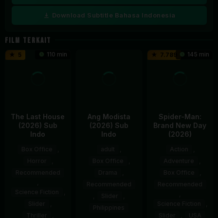
Download Subtitle Bahasa Indonesia
FILM TERKAIT
110 min
145 min
5
7.789
The Last House
Ang Modista
Spider-Man:
(2026) Sub
(2026) Sub
Brand New Day
Indo
Indo
(2026)
Box Office
,
adult
,
Action
,
Horror
,
Box Office
,
Adventure
,
Recommended
Drama
,
Box Office
,
,
Recommended
Recommended
Science Fiction
,
,
,
Slider
,
Slider
,
Science Fiction
,
Philippines
Thriller
,
Slider
,
USA