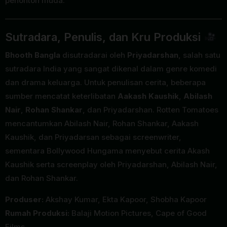
penonton muda.
Sutradara, Penulis, dan Kru Produksi
Bhooth Bangla
disutradarai oleh
Priyadarshan
, salah satu
sutradara India yang sangat dikenal dalam genre komedi
dan drama keluarga. Untuk penulisan cerita, beberapa
sumber mencatat keterlibatan
Aakash Kaushik
,
Abilash
Nair
,
Rohan Shankar
, dan Priyadarshan. Rotten Tomatoes
mencantumkan Abilash Nair, Rohan Shankar, Aakash
Kaushik, dan Priyadarsan sebagai screenwriter,
sementara Bollywood Hungama menyebut cerita Akash
Kaushik serta screenplay oleh Priyadarshan, Abilash Nair,
dan Rohan Shankar.
Produser:
Akshay Kumar, Ekta Kapoor, Shobha Kapoor
Rumah Produksi:
Balaji Motion Pictures, Cape of Good
Films