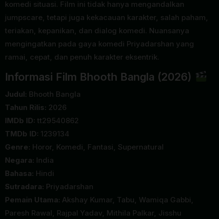
komedi situasi. Film ini tidak hanya mengandalkan
jumpscare, tetapi juga kekacauan karakter, salah paham,
teriakan, kepanikan, dan dialog komedi. Nuansanya
mengingatkan pada gaya komedi Priyadarshan yang
ramai, cepat, dan penuh karakter eksentrik.
Informasi Film Bhooth Bangla (2026)
Judul:
Bhooth Bangla
Tahun Rilis:
2026
IMDb ID:
tt29540862
TMDb ID:
1239134
Genre:
Horor, Komedi, Fantasi, Supernatural
Negara:
India
Bahasa:
Hindi
Sutradara:
Priyadarshan
Pemain Utama:
Akshay Kumar, Tabu, Wamiqa Gabbi,
Paresh Rawal, Rajpal Yadav, Mithila Palkar, Jisshu