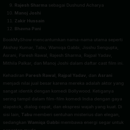
Rajesh Sharma
sebagai Dushund Acharya
Manoj Joshi
Zakir Hussain
Bhavna Pani
BookMyShow mencantumkan nama-nama utama seperti
Akshay Kumar, Tabu, Wamiqa Gabbi, Jisshu Sengupta,
Asrani, Paresh Rawal, Rajesh Sharma, Rajpal Yadav,
Mithila Palkar, dan Manoj Joshi dalam daftar cast film ini.
Kehadiran
Paresh Rawal
,
Rajpal Yadav
, dan
Asrani
menjadi nilai jual besar karena mereka adalah aktor yang
sangat identik dengan komedi Bollywood. Ketiganya
sering tampil dalam film-film komedi India dengan gaya
slapstick, dialog cepat, dan ekspresi wajah yang kuat. Di
sisi lain,
Tabu
memberi sentuhan misterius dan elegan,
sedangkan
Wamiqa Gabbi
membawa energi segar untuk