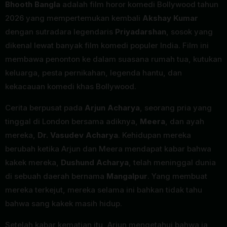
Bhooth Bangla
adalah film horor komedi Bollywood tahun
2026 yang mempertemukan kembali
Akshay Kumar
dengan sutradara legendaris
Priyadarshan
, sosok yang
dikenal lewat banyak film komedi populer India. Film ini
membawa penonton ke dalam suasana rumah tua, kutukan
keluarga, pesta pernikahan, legenda hantu, dan
kekacauan komedi khas Bollywood.
Cerita berpusat pada
Arjun Acharya
, seorang pria yang
tinggal di London bersama adiknya,
Meera
, dan ayah
mereka,
Dr. Vasudev Acharya
. Kehidupan mereka
berubah ketika Arjun dan Meera mendapat kabar bahwa
kakek mereka,
Dushund Acharya
, telah meninggal dunia
di sebuah daerah bernama
Mangalpur
. Yang membuat
mereka terkejut, mereka selama ini bahkan tidak tahu
bahwa sang kakek masih hidup.
Setelah kabar kematian itu, Arjun mengetahui bahwa ia