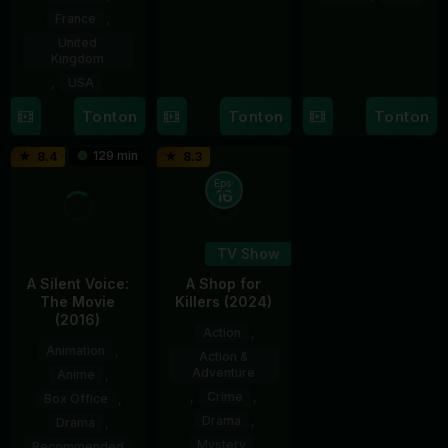
7
Ronald
France
,
28
Destin
United
Aug
Espinosa
Kingdom
Jul
Daniel
2026
Batallones
,
USA
2026
Cretton
Tonton
Tonton
Tonton
7
Louis
Aug
Leterrier
129 min
8.4
8.3
2026
Eps:
16
TV Show
A Silent Voice:
A Shop for
The Movie
Killers (2024)
(2016)
Action
,
Animation
,
Action &
Adventure
Anime
,
,
Crime
,
Box Office
,
Drama
,
Drama
,
Mystery
,
Recommended