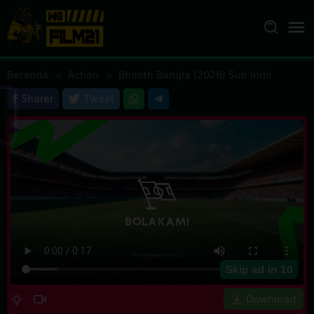
Loncat
ke
konten
Beranda
Action
Bhooth Bangla (2026) Sub Indo
Sharer
Tweet
Skip ad in
10
Download