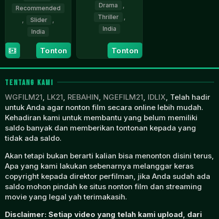
Drama
,
Recommended
Thriller
,
,
Slider
,
India
India
6
Priyadarshan
16
Priyadarshan
Tonton
Tonton
Apr
Apr
2023
2026
TENTANG KAMI
WGFILM21
,
LK21
,
REBAHIN
,
NGEFILM21
,
IDLIX
, Telah hadir
untuk Anda agar nonton film secara online lebih mudah.
Kehadiran kami untuk membantu yang belum memiliki
saldo banyak dan memberikan tontonan kepada yang
tidak ada saldo.
Akan tetapi bukan berarti kalian bisa menonton disini terus,
Apa yang kami lakukan sebenarnya melanggar keras
copyright kepada direktor perfilman, jika Anda sudah ada
saldo mohon pindah ke situs nonton film dan streaming
movie yang legal yah terimakasih.
Disclaimer: Setiap video yang telah kami upload, dari