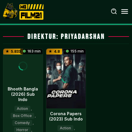
Loncat
ke
konten
Direktur:
Priyadarshan
163 min
155 min
5.833
4.8
Bhooth Bangla
(2026) Sub
Indo
Action
,
Corona Papers
Box Office
,
(2023) Sub Indo
Comedy
,
Action
,
Horror
,