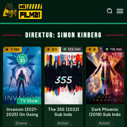
Loncat
ke
konten
Direktur:
Simon Kinberg
122 min
114 min
7.162
6.1
6
Eps:
30
TV Show
Invasion (2021-
The 355 (2022)
Dark Phoenix
2025) On Going
Sub Indo
(2019) Sub Indo
Drama
,
Action
,
Action
,