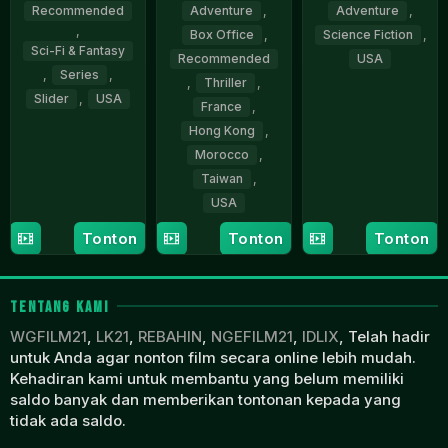
Recommended
Adventure
,
Adventure
,
,
Box Office
,
Science Fiction
,
Sci-Fi & Fantasy
Recommended
USA
,
Series
,
,
Thriller
,
5
Simon
Slider
,
USA
France
,
Jun
Kinberg
Hong Kong
,
21
Simon
2019
Morocco
,
Oct
Kinberg
2021
Taiwan
,
USA
Tonton
Tonton
Tonton
5
Simon
Jan
Kinberg
2022
TENTANG KAMI
WGFILM21
,
LK21
,
REBAHIN
,
NGEFILM21
,
IDLIX
, Telah hadir
untuk Anda agar nonton film secara online lebih mudah.
Kehadiran kami untuk membantu yang belum memiliki
saldo banyak dan memberikan tontonan kepada yang
tidak ada saldo.