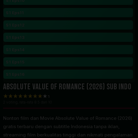
S1 Eps10
S1 Eps11
S1 Eps12
S1 Eps13
S1 Eps14
S1 Eps15
S1 Eps16
Absolute Value of Romance (2026) Sub Indo
2
voting, rata-rata
8.5
dari 10
Nonton film dan Movie Absolute Value of Romance (2026)
gratis terbaru dengan subtitle Indonesia tanpa iklan,
streaming film berkualitas tinggi dan nikmati pengalaman