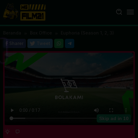
Loncat
ke
konten
Beranda
Box Office
Euphoria (Season 1, 2, 3)
Sharer
Tweet
Skip ad in
10