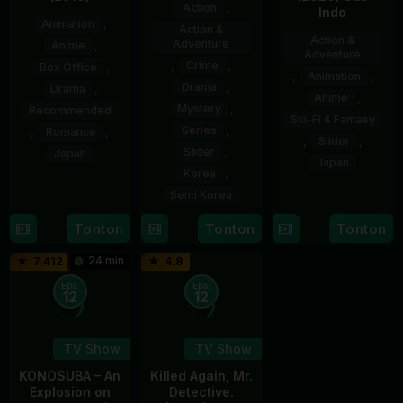
Action
,
Indo
Animation
,
Action &
Action &
Adventure
Anime
,
Adventure
,
Crime
,
Box Office
,
,
Animation
,
Drama
,
Drama
,
Anime
,
Mystery
,
Recommended
Sci-Fi & Fantasy
Series
,
,
Romance
,
,
Slider
,
Slider
,
Japan
Japan
Korea
,
17
Naoko
Semi Korea
5
Sep
Yamada
Apr
2016
Tonton
Tonton
Tonton
17
E.oni
2026
Jan
24 min
7.412
4.8
2024
Eps:
Eps:
12
12
TV Show
TV Show
KONOSUBA – An
Killed Again, Mr.
Explosion on
Detective.