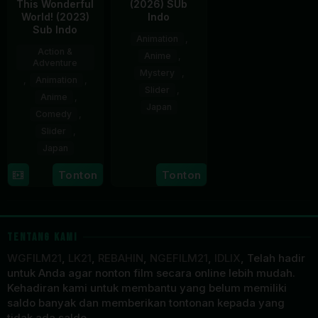
This Wonderful
(2026) SUb
World! (2023)
Indo
Sub Indo
Animation
,
Action &
Anime
,
Adventure
Mystery
,
,
Animation
,
Slider
,
Anime
,
Japan
Comedy
,
Slider
,
3
Apr
Japan
2026
6
Tonton
Tonton
Apr
2023
TENTANG KAMI
WGFILM21
,
LK21
,
REBAHIN
,
NGEFILM21
,
IDLIX
, Telah hadir
untuk Anda agar nonton film secara online lebih mudah.
Kehadiran kami untuk membantu yang belum memiliki
saldo banyak dan memberikan tontonan kepada yang
tidak ada saldo.