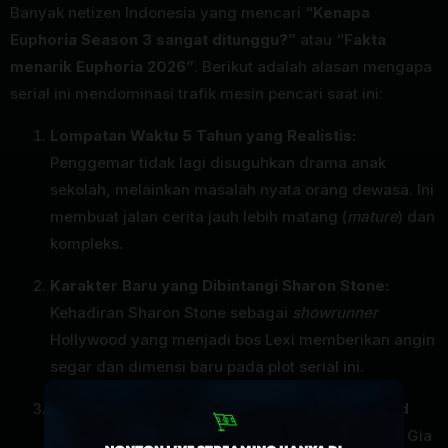
Banyak netizen Indonesia yang mencari
“Kenapa
Euphoria Season 3 sangat ditunggu?”
atau
“Fakta
menarik Euphoria 2026”
. Berikut adalah alasan mengapa
serial ini mendominasi trafik mesin pencari saat ini:
Lompatan Waktu 5 Tahun yang Realistis:
Penggemar tidak lagi disuguhkan drama anak
sekolah, melainkan masalah nyata orang dewasa. Ini
membuat jalan cerita jauh lebih matang (
mature
) dan
kompleks.
Karakter Baru yang Dibintangi Sharon Stone:
Kehadiran Sharon Stone sebagai
showrunner
Hollywood yang menjadi bos Lexi memberikan angin
segar dan dimensi baru pada plot serial ini.
Absennya Barbie Ferreira (Kat) dan Storm Reid
(Gia):
Secara resmi, karakter Kat Hernandez dan Gia