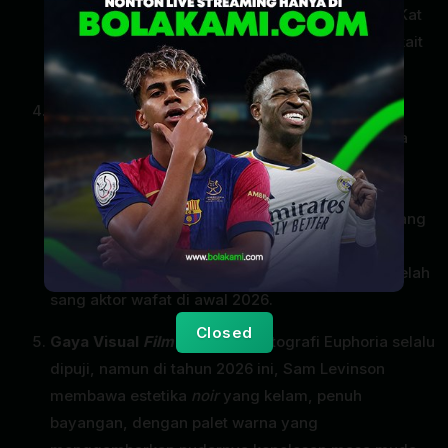
(adik Rue) tidak kembali di Season 3. Kepergian Kat
sempat menuai kontroversi di kalangan
fans
terkait
perbedaaan pendapat dengan sutradara.
Penghormatan untuk Mendiang Angus Cloud
(Fezco):
Kematian tragis aktor Angus Cloud pada
tahun 2023 di dunia nyata memberikan dampak
besar pada naskah. Kepergian Fezco tentu akan
menjadi lubang emosional yang masif di sepanjang
musim ini. Selain itu, Eric Dane (Cal Jacobs) juga
akan muncul secara anumerta (
posthumous
) setelah
sang aktor wafat di awal 2026.
Closed
Gaya Visual
Film Noir
:
Sinematografi Euphoria selalu
dipuji, namun di tahun 2026 ini, Sam Levinson
membawa estetika
noir
yang kelam, penuh
bayangan, dengan palet warna yang