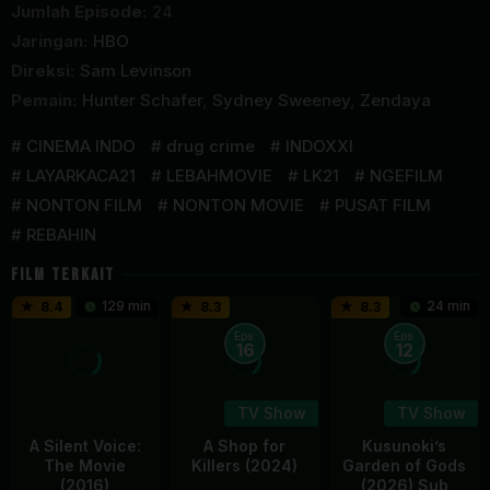
Jumlah Episode:
24
Jaringan:
HBO
Direksi:
Sam Levinson
Pemain:
Hunter Schafer
,
Sydney Sweeney
,
Zendaya
CINEMA INDO
drug crime
INDOXXI
LAYARKACA21
LEBAHMOVIE
LK21
NGEFILM
NONTON FILM
NONTON MOVIE
PUSAT FILM
REBAHIN
FILM TERKAIT
129 min
24 min
8.4
8.3
8.3
Eps:
Eps:
16
12
TV Show
TV Show
A Silent Voice:
A Shop for
Kusunoki’s
The Movie
Killers (2024)
Garden of Gods
(2016)
(2026) Sub