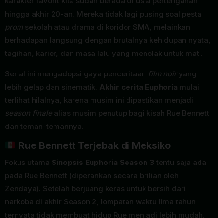
karakter favorit kita sudah berada di usia pertengahan
hingga akhir 20-an. Mereka tidak lagi pusing soal pesta
prom
sekolah atau drama di koridor SMA, melainkan
berhadapan langsung dengan brutalnya kehidupan nyata,
tagihan, karier, dan masa lalu yang menolak untuk mati.
Serial ini mengadopsi gaya penceritaan
film noir
yang
lebih gelap dan sinematik.
Akhir cerita Euphoria
mulai
terlihat hilalnya, karena musim ini dipastikan menjadi
season finale
alias musim penutup bagi kisah Rue Bennett
dan teman-temannya.
Rue Bennett Terjebak di Meksiko
Fokus utama
Sinopsis Euphoria Season 3
tentu saja ada
pada Rue Bennett (diperankan secara brilian oleh
Zendaya). Setelah berjuang keras untuk bersih dari
narkoba di akhir Season 2, lompatan waktu lima tahun
ternyata tidak membuat hidup Rue menjadi lebih mudah.